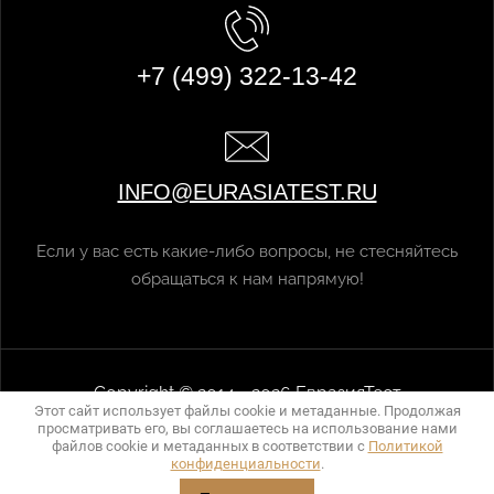
+7 (499) 322-13-42
INFO@EURASIATEST.RU
Если у вас есть какие-либо вопросы, не стесняйтесь
обращаться к нам напрямую!
Copyright © 2014 - 2026 ЕвразияТест
Этот сайт использует файлы cookie и метаданные. Продолжая
Политика конфиденциальности
просматривать его, вы соглашаетесь на использование нами
разработка сайта - Мегагрупп.ру
файлов cookie и метаданных в соответствии с
Политикой
конфиденциальности
.